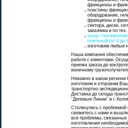
фрикционы и фрикц
пластины фрикцио
оборудование, гил
фрикционы и фрикц
сектора, диски, с
заказчика и по тех
шнур стекловолокон
плетеный (от 4 до 
изготовим любые н
Наша компания обеспечив
работе с клиентами. Осущ
приема заказа до контроля
конечному грузополучател
Неважно в каком регионе 
изготовим и отправим Ваш
транспортно-экспедицион
Доставка до склада транс
"Деловые Линии" в г. Ко
Столкнулись с проблемой 
свяжитесь с нами и вышли
все проблемы, связанные 
изготовления необходимой