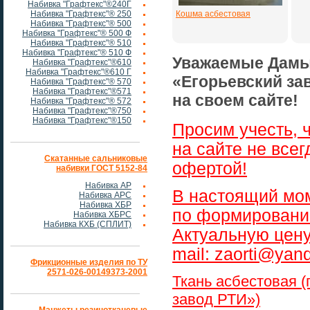
Набивка "Графтекс"®240Г
Набивка "Графтекс"® 250
Кошма асбестовая
Набивка "Графтекс"® 500
Набивка "Графтекс"® 500 Ф
Набивка "Графтекс"® 510
Набивка "Графтекс"® 510 Ф
Уважаемые Дамы
Набивка "Графтекс"®610
Набивка "Графтекс"®610 Г
«Егорьевский за
Набивка "Графтекс"® 570
Набивка "Графтекс"®571
на своем сайте!
Набивка "Графтекс"® 572
Набивка "Графтекс"®750
Набивка "Графтекс"®150
Просим учесть, 
на сайте не всег
Скатанные сальниковые
офертой!
набивки ГОСТ 5152-84
Набивка АР
В настоящий мом
Набивка АРС
Набивка ХБР
по формировани
Набивка ХБРС
Набивка КХБ (СПЛИТ)
Актуальную цену
mail: zaorti@yan
Фрикционные изделия по ТУ
2571-026-00149373-2001
Ткань асбестовая 
завод РТИ»)