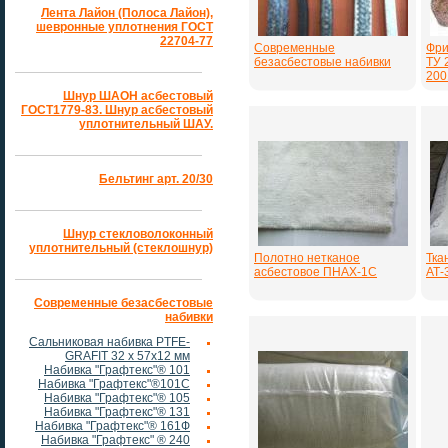
Лента Лайон (Полоса Лайон),
шевронные уплотнения ГОСТ
22704-77
Современные
Фри
безасбестовые набивки
ТУ 
200
Шнур ШАОН асбестовый
ГОСТ1779-83. Шнур асбестовый
уплотнительный ШАУ.
Бельтинг арт. 20/30
Шнур стекловолоконный
уплотнительный (стеклошнур)
Полотно нетканое
Тка
асбестовое ПНАХ-1С
АТ-3
Современные безасбестовые
набивки
Сальниковая набивка PTFE-
GRAFIT 32 х 57х12 мм
Набивка "Графтекс"® 101
Набивка "Графтекс"®101С
Набивка "Графтекс"® 105
Набивка "Графтекс"® 131
Набивка "Графтекс"® 161Ф
Набивка "Графтекс" ® 240