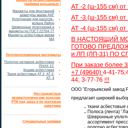
Манжеты резинотканевые
(набивки кольцевые )
АТ -2 (ш-155 см) от
Манжеты для фонтанной
арматуры марки АНГ
АТ -3 (ш-155 см) от
Уплотнения для насосов -
кольца Лайон
АТ -4 (ш-155 см) от
Шевронные уплотнения и
манжеты по ГОСТ 22704-77
Манжеты асбестовые марки
В НАСТОЯЩИЙ М
МА
ГОТОВО ПРЕДЛОЖ
и ЛП (ЛП-31)
ПО С
Теплоизоляционные материалы
Полотно нетканое асбестовое
При заказе более 3
ПНАХ-1С
Кошма асбестовая
+7 (49640)
4-41-75;4
Ткани асбестовые АТ-2, АТ-3,
АТ- 4
44; 3-77-76
!!!
ООО "Егорьевский завод 
Нестандартные
предлагает широкий выбор
резинотехнические изделия,
РТИ под заказ и по чертежам
заказчика
ткани асбестовые А
Полоса (лента) "Лай
Шевронные уплотн
Специальные набивки
ассортимент пресс
полотно асбестово