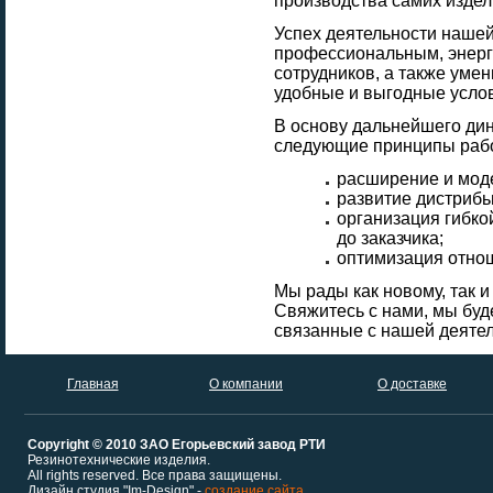
производства самих издел
Успех деятельности наше
профессиональным, энерг
сотрудников, а также уме
удобные и выгодные усло
В основу дальнейшего ди
следующие принципы раб
расширение и мод
развитие дистрибь
организация гибко
до заказчика;
оптимизация отнош
Мы рады как новому, так и
Свяжитесь с нами, мы буд
связанные с нашей деяте
Главная
О компании
О доставке
Copyright © 2010 ЗАО Егорьевский завод РТИ
Резинотехнические изделия.
All rights reserved. Все права защищены.
Дизайн студия "Im-Design" -
создание сайта