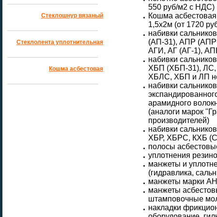
550 руб/м2 с НДС)
Кошма асбестовая 1
Стеклошнур вязаный
1,5x2м (от 1720 ру
набивки сальнико
(АП-31), АПР (АПР
Стеклолента уплотнительная
АГИ, АГ (АГ-1), 
набивки сальнико
ХБП (ХБП-31), ЛС,
Кошма асбестовая
ХБЛС, ХБП и ЛП н
набивки сальнико
экспандированного
арамидного волок
(аналоги марок "Гр
производителей)
набивки сальников
ХБР, ХБРС, КХБ (
полосы асбестовы
уплотнения резин
манжеты и уплотн
(гидравлика, сальн
манжеты марки АН
манжеты асбесто
штамповочные моло
накладки фрикцион
оборудование, гил